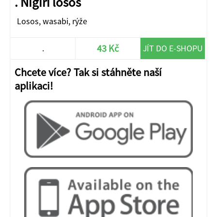
. Nigiri losos
Losos, wasabi, rýže
43 Kč
.
JÍT DO E-SHOPU
Chcete více? Tak si stáhněte naší
aplikaci!