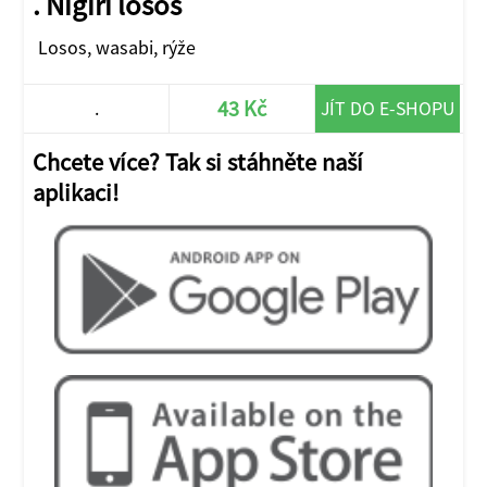
. Nigiri losos
Losos, wasabi, rýže
43 Kč
.
JÍT DO E-SHOPU
Chcete více? Tak si stáhněte naší
aplikaci!