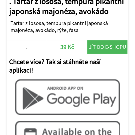
. Tartar z lososa, tempura pikantní
japonská majonéza, avokádo
Tartar z lososa, tempura pikantní japonská
majonéza, avokádo, rýže, řasa
39 Kč
.
JÍT DO E-SHOPU
Chcete více? Tak si stáhněte naší
aplikaci!