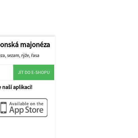
aponská majonéza
a, sezam, rýže, řasa
JÍT DO E-SHOPU
 naší aplikaci!